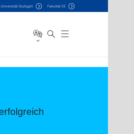
Uni
versität Stuttgart
F
akultät
05
rfolgreich