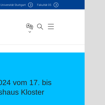
Uni
versität Stuttgart
F
akultät
05
24 vom 17. bis
shaus Kloster