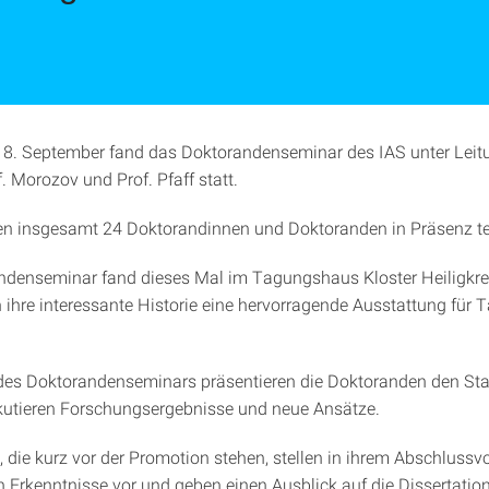
8. September fand das Doktorandenseminar des IAS unter Leitu
. Morozov und Prof. Pfaff statt.
 insgesamt 24 Doktorandinnen und Doktoranden in Präsenz tei
denseminar fand dieses Mal im Tagungshaus Kloster Heiligkreu
 ihre interessante Historie eine hervorragende Ausstattung für
es Doktorandenseminars präsentieren die Doktoranden den Sta
skutieren Forschungsergebnisse und neue Ansätze.
 die kurz vor der Promotion stehen, stellen in ihrem Abschlussvo
Erkenntnisse vor und geben einen Ausblick auf die Dissertation