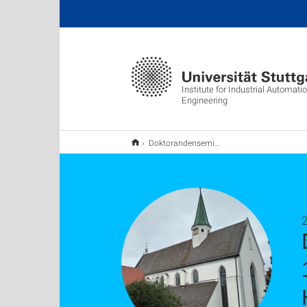
Institute for Industrial Automat
Engineering
Doktorandenseminar des IAS 2024 vom 17. bis 18. September 2024 im Tagungshaus Kloster Heiligenkreuz