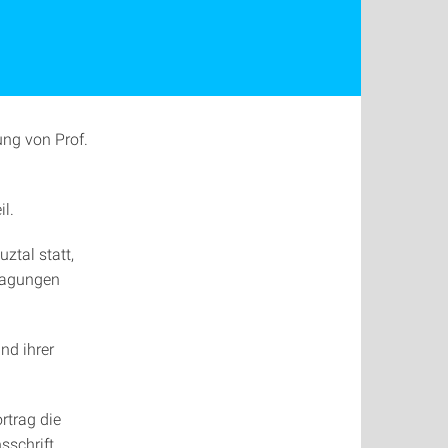
ng von Prof.
l.
ztal statt,
 Tagungen
nd ihrer
rtrag die
sschrift.