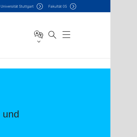
Uni
versität Stuttgart
F
akultät
05
e und