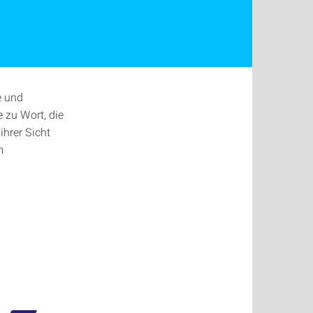
e und
 zu Wort, die
hrer Sicht
m