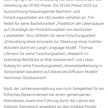
Verleihung der VFIAS-Preise. Die VFIAS-Preise 2025 zur
Auszeichnung herausragender Bachelor- und
Forschungsarbeiten am IAS wurden verliehen an: Tim
Reibel für seine Bachelorarbeit „
Prädiktion der Lebensdauer
auf Grundlage der Produktionsdaten von bestückten
Leiterkarten
“, Nico Wilhelm für seine Forschungsarbeit
„
Entwicklung eines Konzepts zur Steuerung eines mobilen
Roboters durch ein Large Language Model
“, Thomas
Littmann für seine Forschungsarbeit „
Research on
Extending RelAIBotix to Risk Assessment
“ und Lukas
Koberg für seine Forschungsarbeit „
Anomalieerkennung in
Sensordaten basierend auf Advanced Diffusion Models
“.
Herzlichen Glückwunsch!
Nach der Jahresveranstaltung war noch Gelegenheit für ein
fröhliches Beisammensein bei einem gemeinsamen
Abendessen sowie eine Führung durch die Labore des
Instituts, thematisch angelehnt an das H2Mare-Projekt.